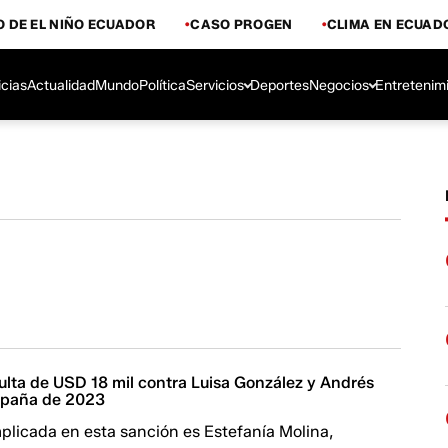
 DE EL NIÑO ECUADOR
CASO PROGEN
CLIMA EN ECUAD
icias
Actualidad
Mundo
Política
Servicios
Deportes
Negocios
Entretenim
ulta de USD 18 mil contra Luisa González y Andrés
mpaña de 2023
mplicada en esta sanción es Estefanía Molina,