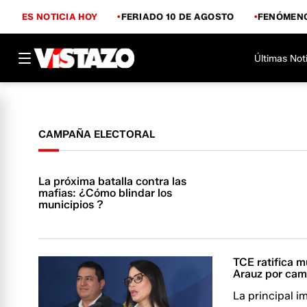
ES NOTICIA HOY
FERIADO 10 DE AGOSTO
FENÓMENO
Últimas Not
CAMPAÑA ELECTORAL
La próxima batalla contra las
mafias: ¿Cómo blindar los
municipios ?
TCE ratifica m
Arauz por ca
La principal i