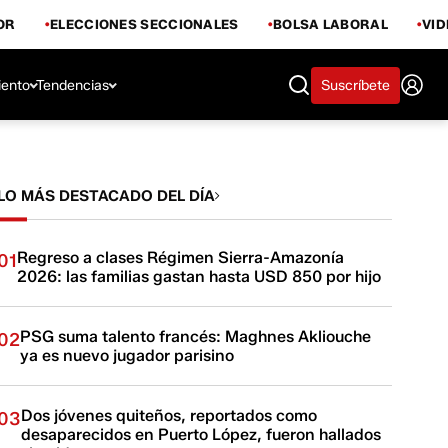
OR
ELECCIONES SECCIONALES
BOLSA LABORAL
VI
iento
Tendencias
Suscríbete
LO MÁS DESTACADO DEL DÍA
Regreso a clases Régimen Sierra-Amazonía
01
2026: las familias gastan hasta USD 850 por hijo
PSG suma talento francés: Maghnes Akliouche
02
ya es nuevo jugador parisino
Dos jóvenes quiteños, reportados como
03
desaparecidos en Puerto López, fueron hallados