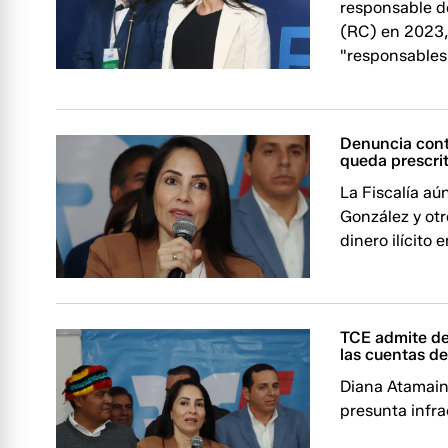
responsable d
(RC) en 2023,
"responsables 
Denuncia cont
queda prescri
La Fiscalía aú
González y ot
dinero ilícito
TCE admite de
las cuentas 
Diana Atamain
presunta infra