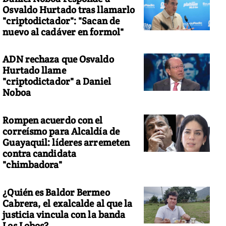
Osvaldo Hurtado tras llamarlo
"criptodictador": "Sacan de
nuevo al cadáver en formol"
ADN rechaza que Osvaldo
Hurtado llame
"criptodictador" a Daniel
Noboa
Rompen acuerdo con el
correísmo para Alcaldía de
Guayaquil: líderes arremeten
contra candidata
"chimbadora"
¿Quién es Baldor Bermeo
Cabrera, el exalcalde al que la
justicia vincula con la banda
Los Lobos?