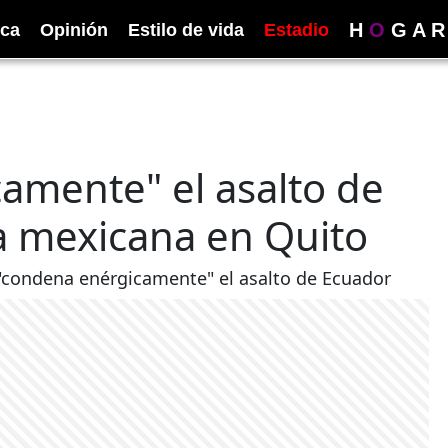
H
O
G
A
R
ica
Opinión
Estilo de vida
Estadio
amente" el asalto de
a mexicana en Quito
"condena enérgicamente" el asalto de Ecuador