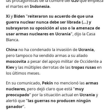
las protagonistas de la cumbre del
G20
que empieza
el martes en
Indonesia
.
Xi
y
Biden
"
reiteraron su acuerdo de que una
guerra nuclear nunca debe ser librada (...) y
subrayaron su oposición al uso o la amenaza de
usar armas nucleares en Ucrania
", dijo la Casa
Blanca.
China
no ha condenado la invasión de
Ucrania
,
pero tampoco ha vendido armas a su aliado
moscovita
a pesar del apoyo militar de Occidente a
Kiev
y las múltiples derrotas de las
tropas rusas
en
los últimos meses.
En su comunicado,
Pekín
no mencionó las
armas
nucleares
, pero dejó claro que está "
muy
preocupado
" por la situación actual en
Ucrania
y
alertó que "
las guerras no producen ningún
ganador
".