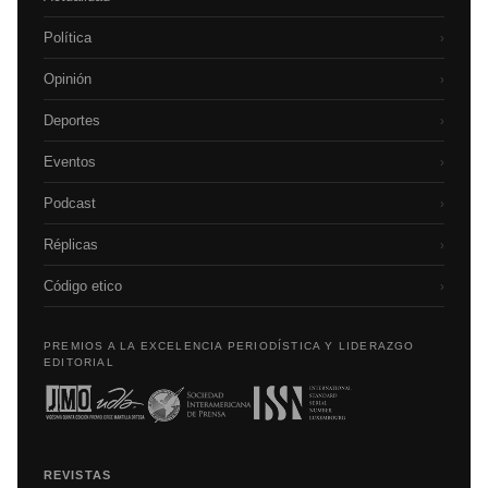
Política
›
Opinión
›
Deportes
›
Eventos
›
Podcast
›
Réplicas
›
Código etico
›
PREMIOS A LA EXCELENCIA PERIODÍSTICA Y LIDERAZGO
EDITORIAL
REVISTAS