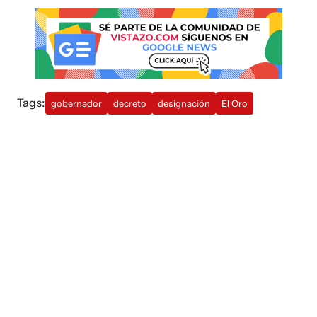
Tags:
gobernador
decreto
designación
El Oro