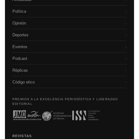
Política
›
Opinión
›
Deportes
›
Eventos
›
Podcast
›
Réplicas
›
Código etico
›
PREMIOS A LA EXCELENCIA PERIODÍSTICA Y LIDERAZGO
EDITORIAL
REVISTAS