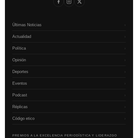
Últimas Noticias
›
Actualidad
›
Política
›
Opinión
›
Deportes
›
Eventos
›
Podcast
›
Réplicas
›
Código etico
›
PREMIOS A LA EXCELENCIA PERIODÍSTICA Y LIDERAZGO