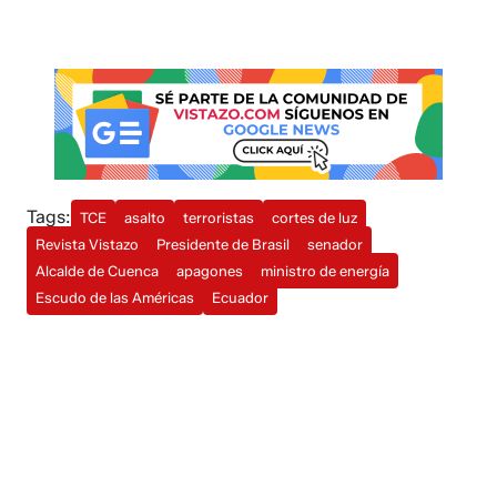
Tags:
TCE
asalto
terroristas
cortes de luz
Revista Vistazo
Presidente de Brasil
senador
Alcalde de Cuenca
apagones
ministro de energía
Escudo de las Américas
Ecuador