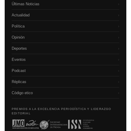
Últimas Noticias
›
Actualidad
›
Política
›
Opinión
›
Deportes
›
Eventos
›
Podcast
›
Réplicas
›
Código etico
›
PREMIOS A LA EXCELENCIA PERIODÍSTICA Y LIDERAZGO
EDITORIAL