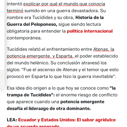
intentó
explicar por qué el mundo que conocía
terminó
sumido en una guerra devastadora. Su
nombre era Tucídides y su obra,
Historia de la
Guerra del Peloponeso,
sigue siendo lectura
obligatoria para entender la
política internacional
contemporánea.
Tucídides relató el enfrentamiento entre
Atenas, la
potencia emergente, y Esparta,
el poder establecido
del mundo helénico. Su conclusión atravesó los
siglos: "Fue el ascenso de Atenas y el temor que esto
provocó en Esparta lo que hizo la guerra inevitable".
Esa idea dio origen a lo que hoy se conoce como
"la
trampa de Tucídides":
el enorme riesgo de conflicto
que aparece cuando una
potencia emergente
desafía el liderazgo de otra dominante.
LEA:
Ecuador y Estados Unidos: El sabor agridulce
de un acuerdo esperado