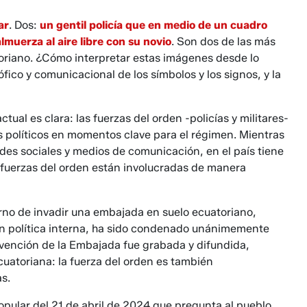
ar
. Dos:
un gentil policía que en medio de un cuadro
lmuerza al aire libre con su novio
. Son dos de las más
toriano. ¿Cómo interpretar estas imágenes desde lo
sófico y comunicacional de los símbolos y los signos, y la
ual es clara: las fuerzas del orden -policías y militares-
es políticos en momentos clave para el régimen. Mientras
des sociales y medios de comunicación, en el país tiene
 fuerzas del orden están involucradas de manera
erno de invadir una embajada en suelo ecuatoriano,
ión política interna, ha sido condenado unánimemente
rvención de la Embajada fue grabada y difundida,
cuatoriana: la fuerza del orden es también
s.
opular del 21 de abril de 2024 que pregunta al pueblo