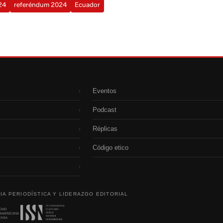
24
referéndum 2024
Ecuador
Eventos
›
Podcast
›
Réplicas
›
Código etico
›
›
IA PERIODÍSTICA Y LIDERAZGO EDITORIAL