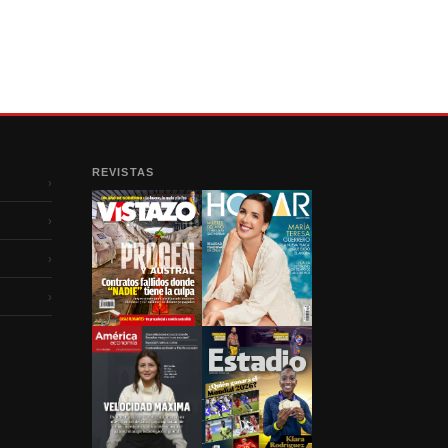
REVISTAS
›
›
›
›