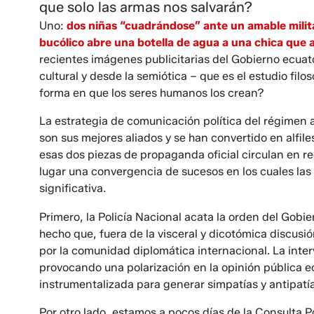
que solo las armas nos salvarán?
Uno:
dos niñas “cuadrándose” ante un amable milit
bucólico abre una botella de agua a una chica que a
recientes imágenes publicitarias del Gobierno ecua
cultural y desde la semiótica – que es el estudio filo
forma en que los seres humanos los crean?
La estrategia de comunicación política del régimen act
son sus mejores aliados y se han convertido en alfil
esas dos piezas de propaganda oficial circulan en re
lugar una convergencia de sucesos en los cuales las
significativa.
Primero, la Policía Nacional acata la orden del Gobi
hecho que, fuera de la visceral y dicotómica discus
por la comunidad diplomática internacional. La inte
provocando una polarización en la opinión pública e
instrumentalizada para generar simpatías y antipatía
Por otro lado, estamos a pocos días de la Consulta P