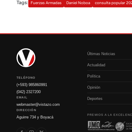
Tags:
Fuerzas Armadas
Daniel Noboa
consulta popular 20
Últimas Noticias
Actualidad
Política
TELÉFONO
(+593) 985860991
Opinión
(042) 2327200
EMAIL
Deportes
webmaster@vistazo.com
DIRECCIÓN
PREMIOS A LA EXCELENC
Aguirre 734 y Boyacá