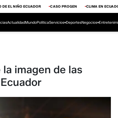
 DE EL NIÑO ECUADOR
CASO PROGEN
CLIMA EN ECUAD
icias
Actualidad
Mundo
Política
Servicios
Deportes
Negocios
Entretenim
 la imagen de las
n Ecuador