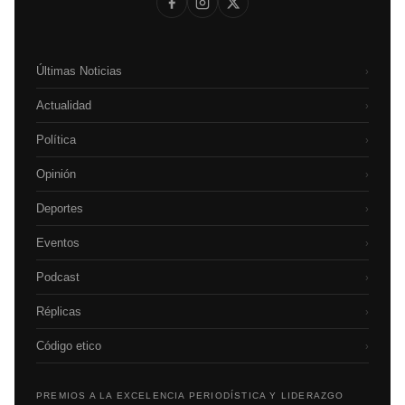
Últimas Noticias
›
Actualidad
›
Política
›
Opinión
›
Deportes
›
Eventos
›
Podcast
›
Réplicas
›
Código etico
›
PREMIOS A LA EXCELENCIA PERIODÍSTICA Y LIDERAZGO