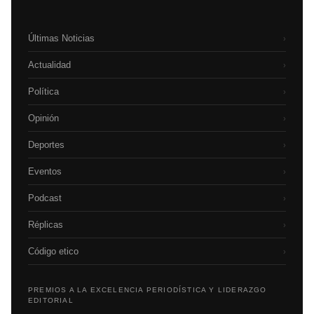
Últimas Noticias
›
Actualidad
›
Política
›
Opinión
›
Deportes
›
Eventos
›
Podcast
›
Réplicas
›
Código etico
›
PREMIOS A LA EXCELENCIA PERIODÍSTICA Y LIDERAZGO
EDITORIAL