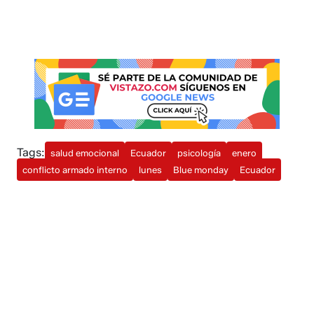
Tags:
salud emocional
Ecuador
psicología
enero
conflicto armado interno
lunes
Blue monday
Ecuador