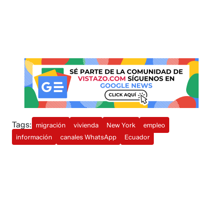
Tags:
migración
vivienda
New York
empleo
información
canales WhatsApp
Ecuador