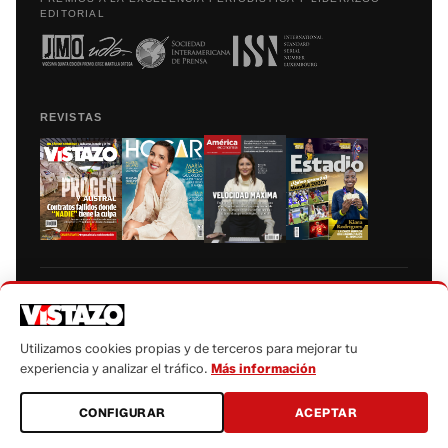
EDITORIAL
REVISTAS
Prohibida la reproducción total, parcial y traducción a cualquier idioma, sin
autorización escrita de su titular, de todos los contenidos de Vistazo.com.
Utilizamos cookies propias y de terceros para mejorar tu
experiencia y analizar el tráfico.
Más información
CONFIGURAR
ACEPTAR