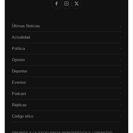
Últimas Noticias
›
Actualidad
›
Política
›
Opinión
›
Deportes
›
Eventos
›
Podcast
›
Réplicas
›
Código etico
›
PREMIOS A LA EXCELENCIA PERIODÍSTICA Y LIDERAZGO