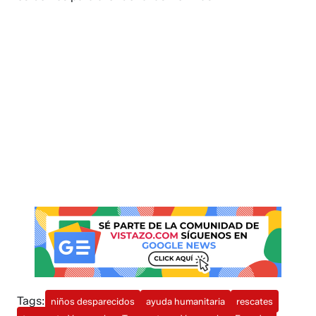
Tags:
niños desparecidos
ayuda humanitaria
rescates