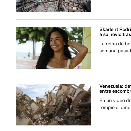
Skarlent Rodrí
a su novio tra
La reina de be
semana pasada
Venezuela: det
entre escomb
En un video di
rompió el din