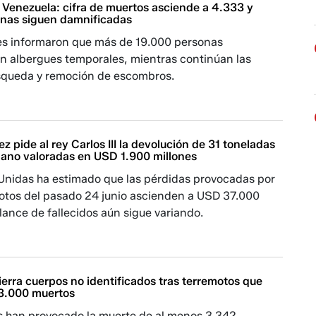
 Venezuela: cifra de muertos asciende a 4.333 y
onas siguen damnificadas
es informaron que más de 19.000 personas
 albergues temporales, mientras continúan las
squeda y remoción de escombros.
z pide al rey Carlos III la devolución de 31 toneladas
lano valoradas en USD 1.900 millones
Unidas ha estimado que las pérdidas provocadas por
motos del pasado 24 junio ascienden a USD 37.000
alance de fallecidos aún sigue variando.
erra cuerpos no identificados tras terremotos que
3.000 muertos
s han provocado la muerte de al menos 3.342