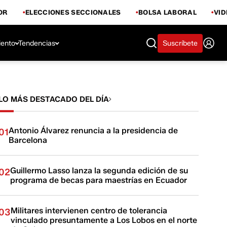
OR
ELECCIONES SECCIONALES
BOLSA LABORAL
VI
iento
Tendencias
Suscríbete
LO MÁS DESTACADO DEL DÍA
Antonio Álvarez renuncia a la presidencia de
01
Barcelona
Guillermo Lasso lanza la segunda edición de su
02
programa de becas para maestrías en Ecuador
Militares intervienen centro de tolerancia
03
vinculado presuntamente a Los Lobos en el norte