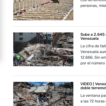
personas, mien
Sube a 2.645 e
Venezuela
La cifra de fa
Venezuela aume
12.666. Sin em
por el número 
VIDEO | Venez
doble terremo
La ventana par
a las 72 horas 