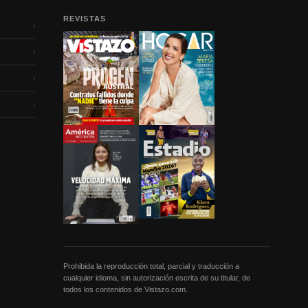
REVISTAS
›
›
›
›
Prohibida la reproducción total, parcial y traducción a
cualquier idioma, sin autorización escrita de su titular, de
todos los contenidos de Vistazo.com.