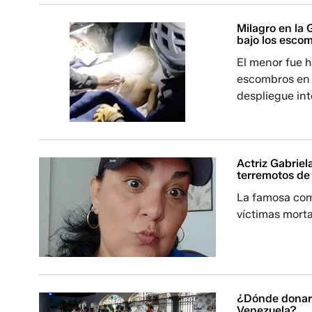
Milagro en la 
bajo los escom
El menor fue h
escombros en 
despliegue in
Actriz Gabriela
terremotos de
La famosa come
víctimas morta
¿Dónde donar 
Venezuela?