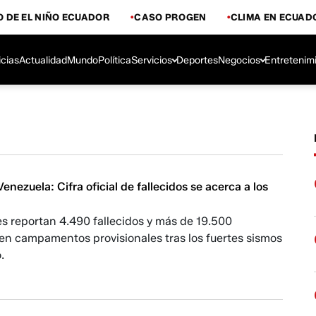
 DE EL NIÑO ECUADOR
CASO PROGEN
CLIMA EN ECUAD
icias
Actualidad
Mundo
Política
Servicios
Deportes
Negocios
Entretenim
enezuela: Cifra oficial de fallecidos se acerca a los
s reportan 4.490 fallecidos y más de 19.500
en campamentos provisionales tras los fuertes sismos
.