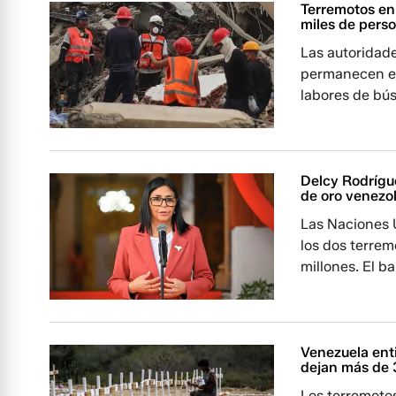
Terremotos en
miles de pers
Las autoridad
permanecen en
labores de bú
Delcy Rodrígue
de oro venezo
Las Naciones 
los dos terre
millones. El b
Venezuela enti
dejan más de 
Los terremoto