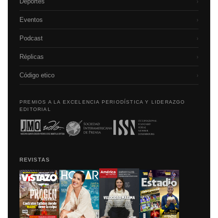
Deportes
›
Eventos
›
Podcast
›
Réplicas
›
Código etico
›
PREMIOS A LA EXCELENCIA PERIODÍSTICA Y LIDERAZGO
EDITORIAL
REVISTAS