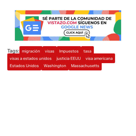
Tags:
migración
visas
Impuestos
tasa
visas a estados unidos
justicia EEUU
visa americana
Estados Unidos
Washington
Massachusetts