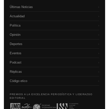
Últimas Noticias
›
Actualidad
›
Política
›
Opinión
›
Deportes
›
Eventos
›
Podcast
›
Réplicas
›
Código etico
›
PREMIOS A LA EXCELENCIA PERIODÍSTICA Y LIDERAZGO
EDITORIAL