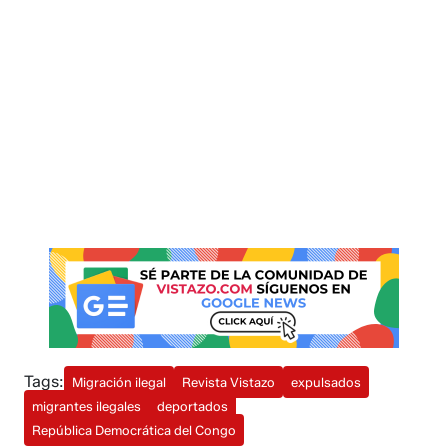
Tags:
Migración ilegal
Revista Vistazo
expulsados
migrantes ilegales
deportados
República Democrática del Congo