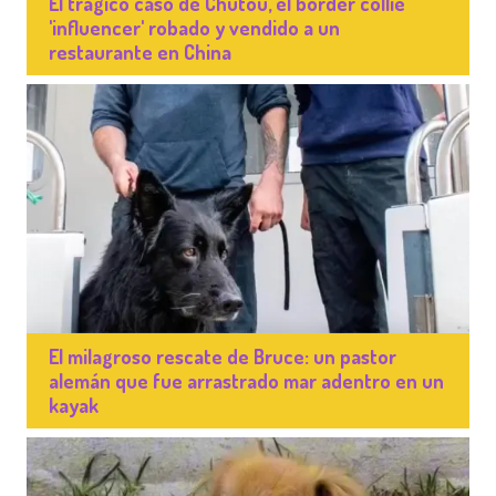
El trágico caso de Chutou, el border collie
'influencer' robado y vendido a un
restaurante en China
El milagroso rescate de Bruce: un pastor
alemán que fue arrastrado mar adentro en un
kayak