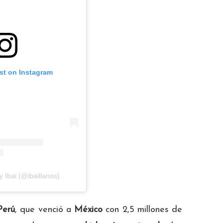
st on Instagram
y Ibai (@ibaillanos)
Perú
, que venció a
México
con 2,5 millones de