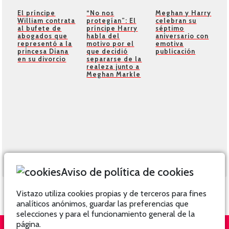
El príncipe
“No nos
Meghan y Harry
William contrata
protegían”: El
celebran su
al bufete de
príncipe Harry
séptimo
abogados que
habla del
aniversario con
representó a la
motivo por el
emotiva
princesa Diana
que decidió
publicación
en su divorcio
separarse de la
realeza junto a
Meghan Markle
Aviso de política de cookies
Vistazo utiliza cookies propias y de terceros para fines
analíticos anónimos, guardar las preferencias que
selecciones y para el funcionamiento general de la
página.