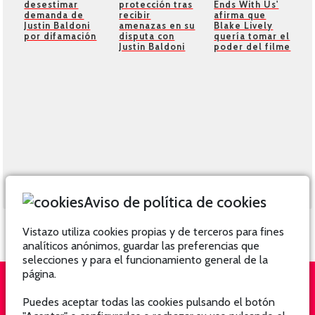
desestimar
protección tras
Ends With Us'
demanda de
recibir
afirma que
Justin Baldoni
amenazas en su
Blake Lively
por difamación
disputa con
quería tomar el
Justin Baldoni
poder del filme
Aviso de política de cookies
Vistazo utiliza cookies propias y de terceros para fines
analíticos anónimos, guardar las preferencias que
selecciones y para el funcionamiento general de la
página.
Puedes aceptar todas las cookies pulsando el botón
QUIÉNES SOMOS
SUSCRÍBETE