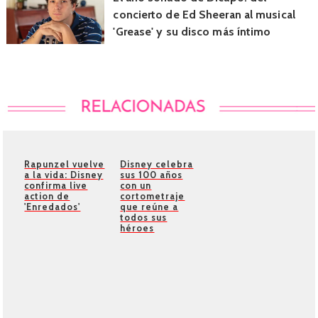
concierto de Ed Sheeran al musical
'Grease' y su disco más íntimo
Rapunzel vuelve
Disney celebra
a la vida: Disney
sus 100 años
confirma live
con un
action de
cortometraje
'Enredados'
que reúne a
todos sus
héroes