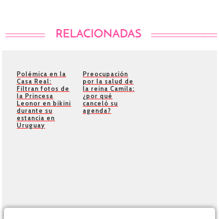
Polémica en la
Preocupación
Casa Real:
por la salud de
Filtran fotos de
la reina Camila:
la Princesa
¿por qué
Leonor en bikini
canceló su
durante su
agenda?
estancia en
Uruguay