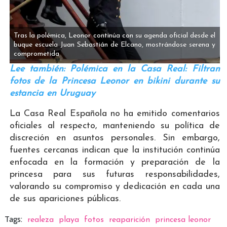
Tras la polémica, Leonor continúa con su agenda oficial desde el
buque escuela Juan Sebastián de Elcano, mostrándose serena y
comprometida
Lee también: Polémica en la Casa Real: Filtran
fotos de la Princesa Leonor en bikini durante su
estancia en Uruguay
La Casa Real Española no ha emitido comentarios
oficiales al respecto, manteniendo su política de
discreción en asuntos personales. Sin embargo,
fuentes cercanas indican que la institución continúa
enfocada en la formación y preparación de la
princesa para sus futuras responsabilidades,
valorando su compromiso y dedicación en cada una
de sus apariciones públicas.
Tags:
realeza
playa
fotos
reaparición
princesa leonor