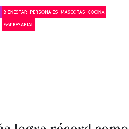
O
BIENESTAR
PERSONAJES
MASCOTAS
COCINA
EMPRESARIAL
eña logra récord como