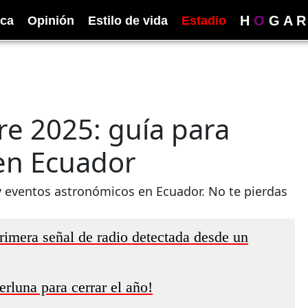
H
O
G
A
R
ica
Opinión
Estilo de vida
Estadio
e 2025: guía para
 en Ecuador
y eventos astronómicos en Ecuador. No te pierdas
rimera señal de radio detectada desde un
rluna para cerrar el año!