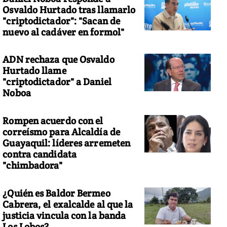
Osvaldo Hurtado tras llamarlo
"criptodictador": "Sacan de
nuevo al cadáver en formol"
ADN rechaza que Osvaldo
Hurtado llame
"criptodictador" a Daniel
Noboa
Rompen acuerdo con el
correísmo para Alcaldía de
Guayaquil: líderes arremeten
contra candidata
"chimbadora"
¿Quién es Baldor Bermeo
Cabrera, el exalcalde al que la
justicia vincula con la banda
Los Lobos?