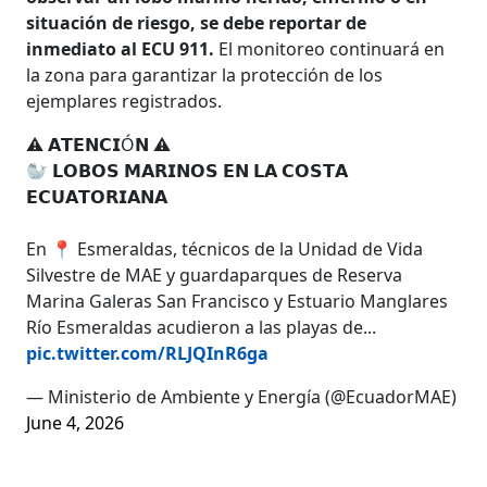
situación de riesgo, se debe reportar de
inmediato al ECU 911.
El monitoreo continuará en
la zona para garantizar la protección de los
ejemplares registrados.
⚠️ 𝗔𝗧𝗘𝗡𝗖𝗜Ó𝗡 ⚠️
🦭 𝗟𝗢𝗕𝗢𝗦 𝗠𝗔𝗥𝗜𝗡𝗢𝗦 𝗘𝗡 𝗟𝗔 𝗖𝗢𝗦𝗧𝗔
𝗘𝗖𝗨𝗔𝗧𝗢𝗥𝗜𝗔𝗡𝗔
En 📍 Esmeraldas, técnicos de la Unidad de Vida
Silvestre de MAE y guardaparques de Reserva
Marina Galeras San Francisco y Estuario Manglares
Río Esmeraldas acudieron a las playas de...
pic.twitter.com/RLJQInR6ga
— Ministerio de Ambiente y Energía (@EcuadorMAE)
June 4, 2026