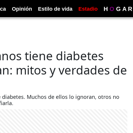
H
O
G
A
R
ica
Opinión
Estilo de vida
Estadio
anos tiene diabetes
n: mitos y verdades de
 diabetes. Muchos de ellos lo ignoran, otros no
iarla.