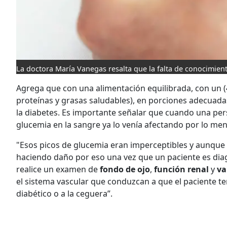
La doctora María Vanegas resalta que la falta de conocimie
Agrega que con una alimentación equilibrada, con un (
proteínas y grasas saludables), en porciones adecuada
la diabetes. Es importante señalar que cuando una perso
glucemia en la sangre ya lo venía afectando por lo me
"Esos picos de glucemia eran imperceptibles y aunque
haciendo daño por eso una vez que un paciente es di
realice un examen de
fondo de ojo
,
función renal
y
va
el sistema vascular que conduzcan a que el paciente teng
diabético o a la ceguera”.