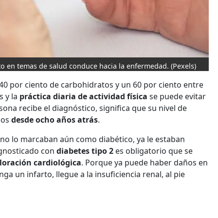
nto en temas de salud conduce hacia la enfermedad.
(Pexels)
40 por ciento de carbohidratos y un 60 por ciento entre
s y la
práctica diaria de actividad física
se puede evitar
na recibe el diagnóstico, significa que su nivel de
nos
desde ocho años atrás
.
 no lo marcaban aún como diabético, ya le estaban
agnosticado con
diabetes tipo 2
es obligatorio que se
loración cardiológica
. Porque ya puede haber daños en
a un infarto, llegue a la insuficiencia renal, al pie