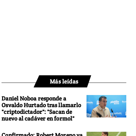
Más leídas
Daniel Noboa responde a
Osvaldo Hurtado tras llamarlo
"criptodictador": "Sacan de
nuevo al cadáver en formol"
Confirmado: Robert Moreno ya