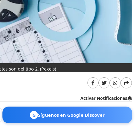
tes son del tipo 2.
(Pexels)
Activar Notificaciones
G
Síguenos en Google Discover