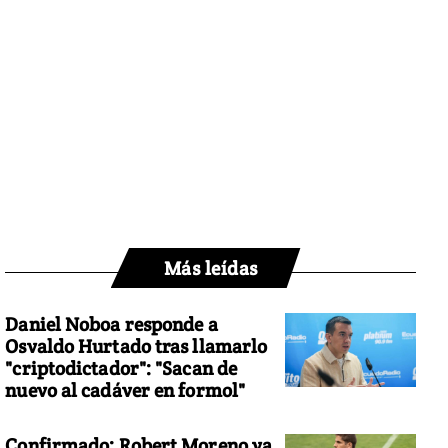
Más leídas
Daniel Noboa responde a
Osvaldo Hurtado tras llamarlo
"criptodictador": "Sacan de
nuevo al cadáver en formol"
Confirmado: Robert Moreno ya