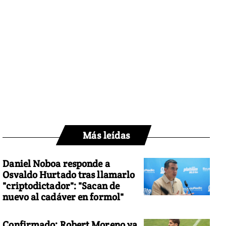
Más leídas
Daniel Noboa responde a
Osvaldo Hurtado tras llamarlo
"criptodictador": "Sacan de
nuevo al cadáver en formol"
Confirmado: Robert Moreno ya