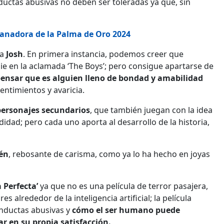
uctas abusivas no deben ser toleradas ya que, sin
a ganadora de la Palma de Oro 2024
 a
Josh
. En primera instancia, podemos creer que
e en la aclamada ‘The Boys’; pero consigue apartarse de
ensar que es alguien lleno de bondad y amabilidad
ntimientos y avaricia.
ersonajes secundarios
, que también juegan con la idea
idad; pero cada uno aporta al desarrollo de la historia,
lén
, rebosante de carisma, como ya lo ha hecho en joyas
Perfecta’
ya que no es una película de terror pasajera,
 alrededor de la inteligencia artificial; la película
onductas abusivas y
cómo el ser humano puede
r en su propia satisfacción.