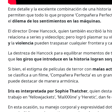
Este detalle y la excelente combinación de una histori
permiten que todo lo que propone ‘Compañera Perfecta’ 
el
dilema de los sentimientos en las máquinas.
El director Drew Hancock, quien también escribió la h
relaciona a series y videoclips; pero logró plasmar su 
y
la
violencia
pueden traspasar cualquier frontera y c
La destreza de Hancock para equilibrar momentos de 
que
los giros que introduce en la historia logran so
Si bien, el estigma de películas de terror con
malas ac
se clasifica a un filme, ‘Compañera Perfecta’ es un g
puede destacar de manera armónica.
Iris es interpretada por Sophie Thatcher
, quien dest
trabajo en ‘Yellowjackets’, ‘MaXXXine’ y ‘Heretic’, dan fe 
En esta ocasión, su manejo corporal y expresividad do