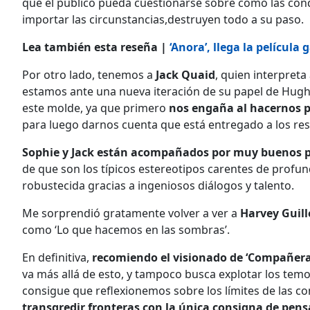
que el público pueda cuestionarse sobre cómo las cond
importar las circunstancias,destruyen todo a su paso.
Lea también esta reseña |
‘Anora’, llega la películ
Por otro lado, tenemos a
Jack Quaid
, quien interpreta
estamos ante una nueva iteración de su papel de Hughi
este molde, ya que primero
nos engaña al hacernos p
para luego darnos cuenta que está entregado a los rese
Sophie y Jack están acompañados por muy buenos p
de que son los típicos estereotipos carentes de profund
robustecida gracias a ingeniosos diálogos y talento.
Me sorprendió gratamente volver a ver a
Harvey Guil
como ‘Lo que hacemos en las sombras’.
En definitiva,
recomiendo el visionado de
‘Compañera 
va más allá de esto, y tampoco busca explotar los temores
consigue que reflexionemos sobre los límites de las c
transgredir fronteras con la única consigna de pensa