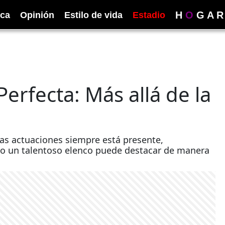
H
O
G
A
R
ica
Opinión
Estilo de vida
Estadio
rfecta: Más allá de la
alas actuaciones siempre está presente,
mo un talentoso elenco puede destacar de manera