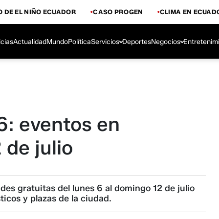
 DE EL NIÑO ECUADOR
CASO PROGEN
CLIMA EN ECUAD
icias
Actualidad
Mundo
Política
Servicios
Deportes
Negocios
Entretenim
6: eventos en
 de julio
des gratuitas del lunes 6 al domingo 12 de julio
sticos y plazas de la ciudad.