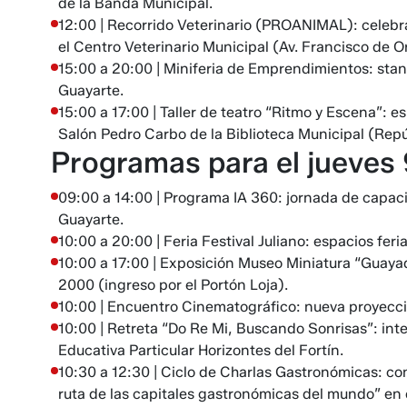
de la Banda Municipal.
12:00 | Recorrido Veterinario (PROANIMAL): celebra
el Centro Veterinario Municipal (Av. Francisco de Or
15:00 a 20:00 | Miniferia de Emprendimientos: stand
Guayarte.
15:00 a 17:00 | Taller de teatro “Ritmo y Escena”: e
Salón Pedro Carbo de la Biblioteca Municipal (Repú
Programas para el jueves 9
09:00 a 14:00 | Programa IA 360: jornada de capaci
Guayarte.
10:00 a 20:00 | Feria Festival Juliano: espacios feri
10:00 a 17:00 | Exposición Museo Miniatura “Guayaqui
2000 (ingreso por el Portón Loja).
10:00 | Encuentro Cinematográfico: nueva proyecció
10:00 | Retreta “Do Re Mi, Buscando Sonrisas”: int
Educativa Particular Horizontes del Fortín.
10:30 a 12:30 | Ciclo de Charlas Gastronómicas: co
ruta de las capitales gastronómicas del mundo” en 