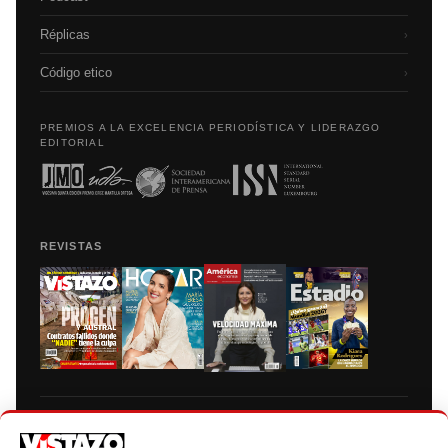
Réplicas
›
Código etico
›
PREMIOS A LA EXCELENCIA PERIODÍSTICA Y LIDERAZGO
EDITORIAL
REVISTAS
Prohibida la reproducción total, parcial y traducción a cualquier idioma, sin
autorización escrita de su titular, de todos los contenidos de Vistazo.com.