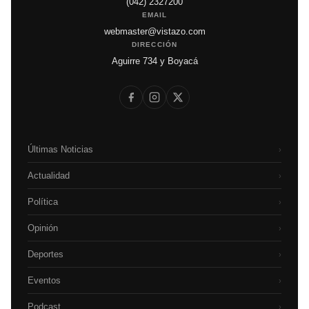
(042) 2327200
EMAIL
webmaster@vistazo.com
DIRECCIÓN
Aguirre 734 y Boyacá
Últimas Noticias
›
Actualidad
›
Política
›
Opinión
›
Deportes
›
Eventos
›
Podcast
›