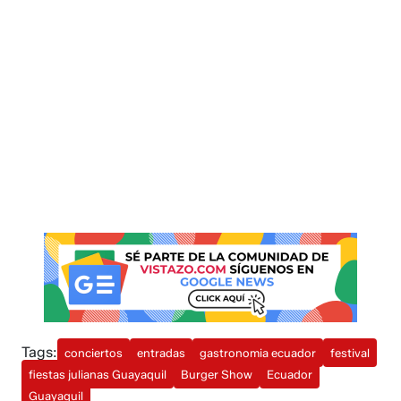
Tags:
conciertos
entradas
gastronomia ecuador
festival
fiestas julianas Guayaquil
Burger Show
Ecuador
Guayaquil