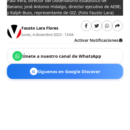
Paúl Vera, director del Observatorio Estadístico de
Banano; José Antonio Hidalgo, director ejecutivo de AEBE;
y Ralph Buss, representante de GIZ.
(Foto Fausto Lara)
Fausto Lara Flores
lunes, 4 diciembre 2023 - 13:04
Activar Notificaciones
Únete a nuestro canal de WhatsApp
G
Síguenos en Google Discover