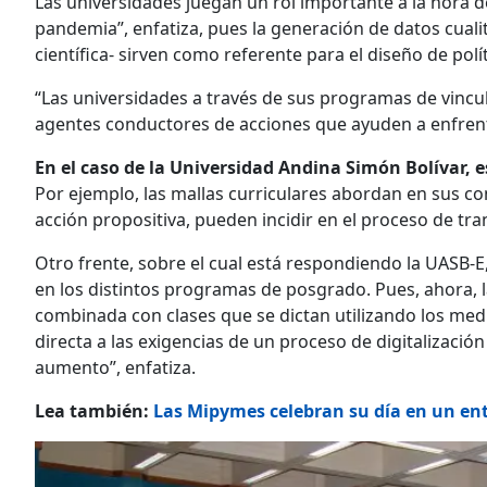
Las universidades juegan un rol importante a la hora d
pandemia”, enfatiza, pues la generación de datos cualit
científica- sirven como referente para el diseño de pol
“Las universidades a través de sus programas de vincul
agentes conductores de acciones que ayuden a enfrenta
En el caso de la Universidad Andina Simón Bolívar, e
Por ejemplo, las mallas curriculares abordan en sus co
acción propositiva, pueden incidir en el proceso de t
Otro frente, sobre el cual está respondiendo la UASB-E,
en los distintos programas de posgrado. Pues, ahora, la
combinada con clases que se dictan utilizando los med
directa a las exigencias de un proceso de digitalización
aumento”, enfatiza.
Lea también:
Las Mipymes celebran su día en un ent