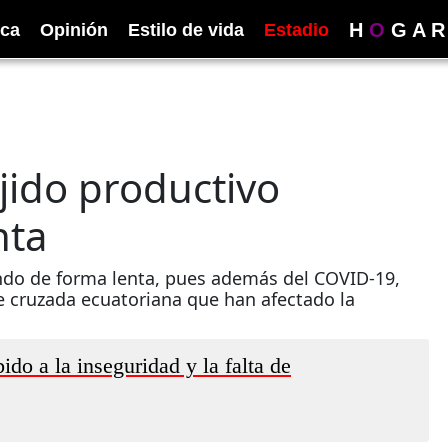
H
O
G
A
R
ica
Opinión
Estilo de vida
Estadio
jido productivo
nta
ando de forma lenta, pues además del COVID-19,
te cruzada ecuatoriana que han afectado la
ido a la inseguridad y la falta de