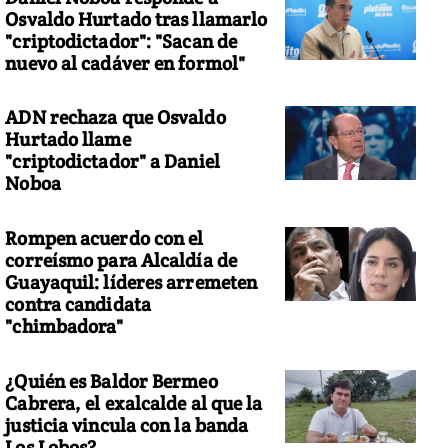
Osvaldo Hurtado tras llamarlo
"criptodictador": "Sacan de
nuevo al cadáver en formol"
ADN rechaza que Osvaldo
Hurtado llame
"criptodictador" a Daniel
Noboa
Rompen acuerdo con el
correísmo para Alcaldía de
Guayaquil: líderes arremeten
contra candidata
"chimbadora"
¿Quién es Baldor Bermeo
Cabrera, el exalcalde al que la
justicia vincula con la banda
Los Lobos?