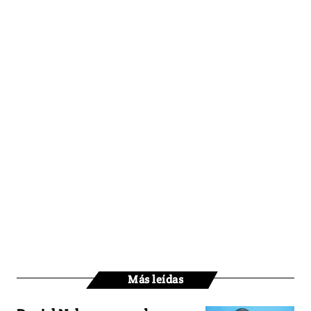
Más leídas