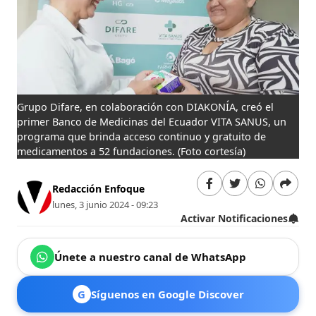
Grupo Difare, en colaboración con DIAKONÍA, creó el
primer Banco de Medicinas del Ecuador VITA SANUS, un
programa que brinda acceso continuo y gratuito de
medicamentos a 52 fundaciones.
(Foto cortesía)
Redacción Enfoque
lunes, 3 junio 2024 - 09:23
Activar Notificaciones
Únete a nuestro canal de WhatsApp
G
Síguenos en Google Discover