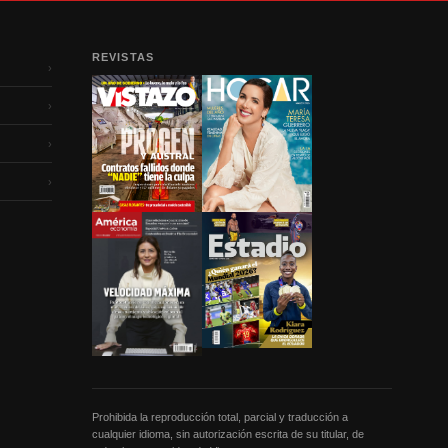
REVISTAS
›
›
›
›
Prohibida la reproducción total, parcial y traducción a
cualquier idioma, sin autorización escrita de su titular, de