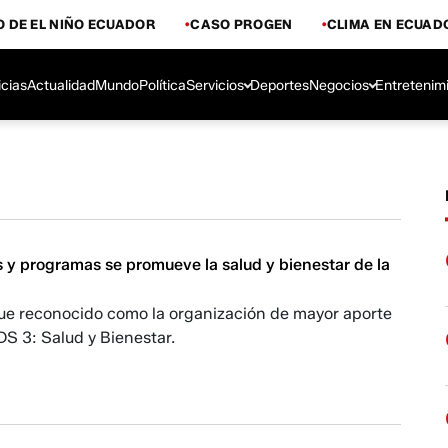
 DE EL NIÑO ECUADOR
CASO PROGEN
CLIMA EN ECUAD
icias
Actualidad
Mundo
Política
Servicios
Deportes
Negocios
Entretenim
s y programas se promueve la salud y bienestar de la
fue reconocido como la organización de mayor aporte
ODS 3: Salud y Bienestar.