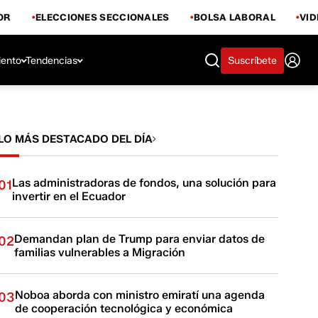
OR
ELECCIONES SECCIONALES
BOLSA LABORAL
VI
iento
Tendencias
Suscríbete
LO MÁS DESTACADO DEL DÍA
Las administradoras de fondos, una solución para
01
invertir en el Ecuador
Demandan plan de Trump para enviar datos de
02
familias vulnerables a Migración
Noboa aborda con ministro emiratí una agenda
03
de cooperación tecnológica y económica