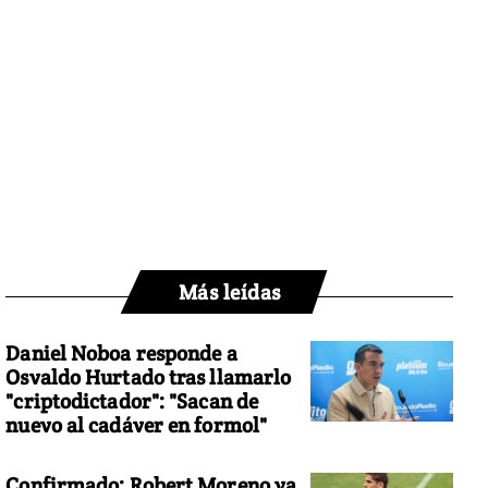
Más leídas
Daniel Noboa responde a
Osvaldo Hurtado tras llamarlo
"criptodictador": "Sacan de
nuevo al cadáver en formol"
Confirmado: Robert Moreno ya