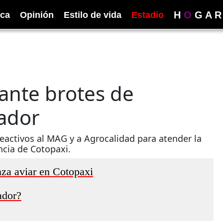
H
O
G
A
R
ica
Opinión
Estilo de vida
Estadio
 ante brotes de
uador
activos al MAG y a Agrocalidad para atender la
ncia de Cotopaxi.
nza aviar en Cotopaxi
ador?