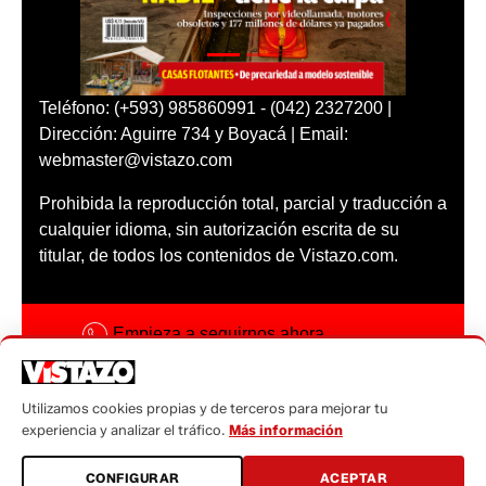
Teléfono: (+593) 985860991 - (042) 2327200 |
Dirección: Aguirre 734 y Boyacá | Email:
webmaster@vistazo.com
Prohibida la reproducción total, parcial y traducción a
cualquier idioma, sin autorización escrita de su
titular, de todos los contenidos de Vistazo.com.
Empieza a seguirnos ahora
Activar notificaciones
Utilizamos cookies propias y de terceros para mejorar tu
Código ética
experiencia y analizar el tráfico.
Más información
Sugerencias a:
CONFIGURAR
ACEPTAR
sugerencias@vistazo.com