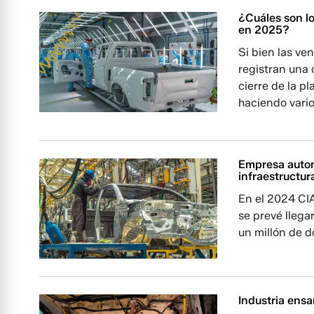
¿Cuáles son l
en 2025?
Si bien las ve
registran una 
cierre de la p
haciendo vario
Empresa automo
infraestructur
En el 2024 CI
se prevé llega
un millón de d
Industria ens