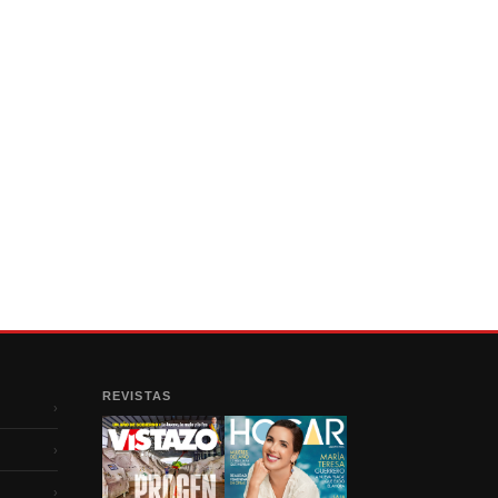
REVISTAS
›
›
›