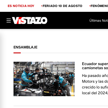
ES NOTICIA HOY
FERIADO 10 DE AGOSTO
FENÓMENO
Últimas Not
ENSAMBLAJE
Ecuador supera
camionetas son
Ha pasado año 
Motors y las 
crecido lo suf
local del 2024