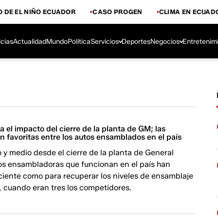
 DE EL NIÑO ECUADOR
CASO PROGEN
CLIMA EN ECUAD
icias
Actualidad
Mundo
Política
Servicios
Deportes
Negocios
Entretenim
 el impacto del cierre de la planta de GM; las
 favoritas entre los autos ensamblados en el país
y medio desde el cierre de la planta de General
dos ensambladoras que funcionan en el país han
iciente como para recuperar los niveles de ensamblaje
, cuando eran tres los competidores.