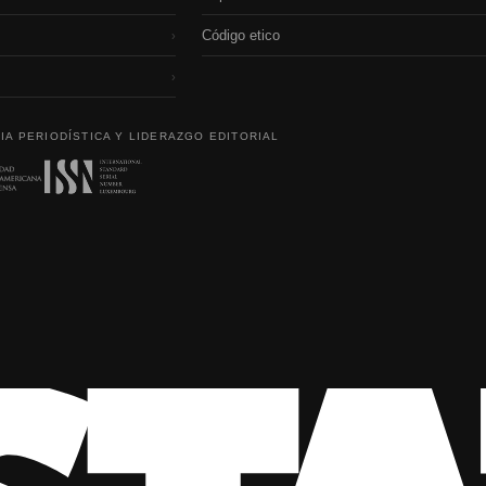
Código etico
›
›
IA PERIODÍSTICA Y LIDERAZGO EDITORIAL