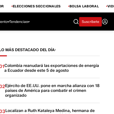
OR
ELECCIONES SECCIONALES
BOLSA LABORAL
VI
iento
Tendencias
Suscríbete
LO MÁS DESTACADO DEL DÍA
Colombia reanudará las exportaciones de energía
01
a Ecuador desde este 5 de agosto
Ejército de EE.UU. pone en marcha alianza con 18
02
países de América para combatir el crimen
organizado
Localizan a Ruth Kataleya Medina, hermana de
03