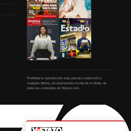
›
Prohibida la reproducción total, parcial y traducción a
cualquier idioma, sin autorización escrita de su titular, de
todos los contenidos de Vistazo.com.