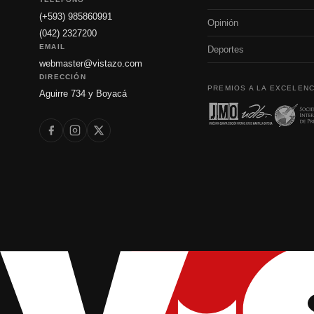
(+593) 985860991
Opinión
(042) 2327200
EMAIL
Deportes
webmaster@vistazo.com
DIRECCIÓN
PREMIOS A LA EXCELENC
Aguirre 734 y Boyacá