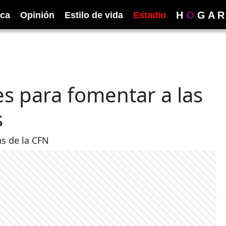
H
O
G
A
R
ica
Opinión
Estilo de vida
Estadio
es para fomentar a las
s
as de la CFN