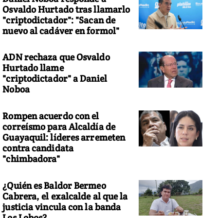
Osvaldo Hurtado tras llamarlo
"criptodictador": "Sacan de
nuevo al cadáver en formol"
ADN rechaza que Osvaldo
Hurtado llame
"criptodictador" a Daniel
Noboa
Rompen acuerdo con el
correísmo para Alcaldía de
Guayaquil: líderes arremeten
contra candidata
"chimbadora"
¿Quién es Baldor Bermeo
Cabrera, el exalcalde al que la
justicia vincula con la banda
Los Lobos?