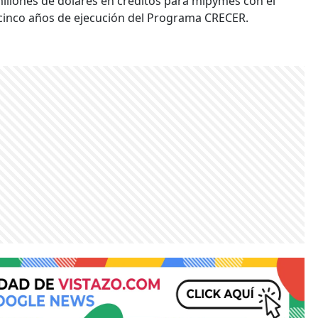
 millones de dólares en créditos para mipymes con el
cinco años de ejecución del Programa CRECER.