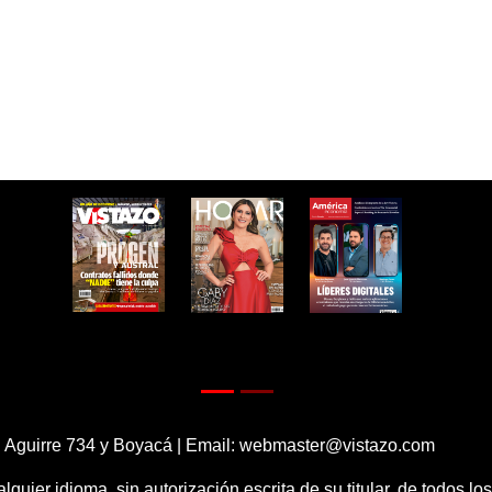
 Aguirre 734 y Boyacá | Email:
webmaster@vistazo.com
alquier idioma, sin autorización escrita de su titular, de todos l