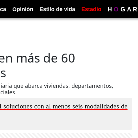
H
O
G
A
R
ica
Opinión
Estilo de vida
Estadio
ben más de 60
os
iaria que abarca viviendas, departamentos,
ciales.
il soluciones con al menos seis modalidades de