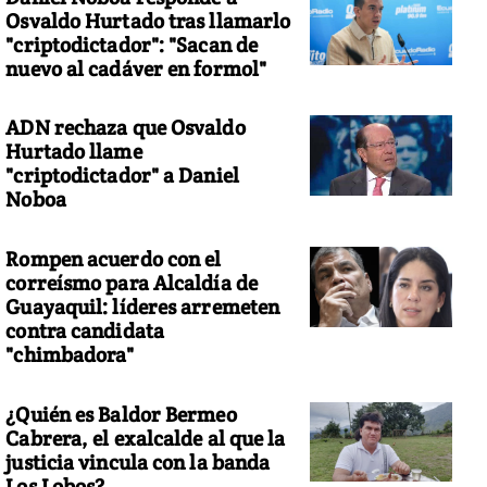
Osvaldo Hurtado tras llamarlo
"criptodictador": "Sacan de
nuevo al cadáver en formol"
ADN rechaza que Osvaldo
Hurtado llame
"criptodictador" a Daniel
Noboa
Rompen acuerdo con el
correísmo para Alcaldía de
Guayaquil: líderes arremeten
contra candidata
"chimbadora"
¿Quién es Baldor Bermeo
Cabrera, el exalcalde al que la
justicia vincula con la banda
Los Lobos?