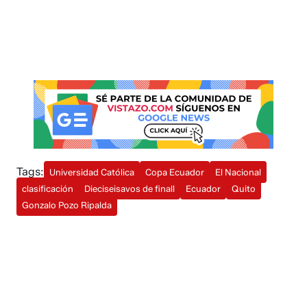
Tags:
Universidad Católica
Copa Ecuador
El Nacional
clasificación
Dieciseisavos de finall
Ecuador
Quito
Gonzalo Pozo Ripalda