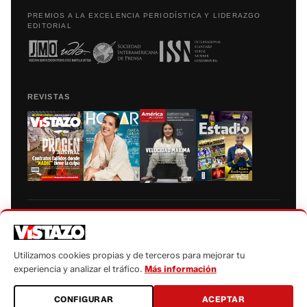
PREMIOS A LA EXCELENCIA PERIODÍSTICA Y LIDERAZGO
EDITORIAL
REVISTAS
Prohibida la reproducción total, parcial y traducción a cualquier idioma, sin
autorización escrita de su titular, de todos los contenidos de Vistazo.com.
Utilizamos cookies propias y de terceros para mejorar tu
experiencia y analizar el tráfico.
Más información
CONFIGURAR
ACEPTAR