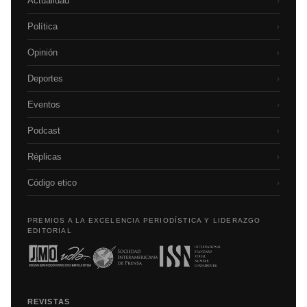
Actualidad
›
Política
›
Opinión
›
Deportes
›
Eventos
›
Podcast
›
Réplicas
›
Código etico
›
PREMIOS A LA EXCELENCIA PERIODÍSTICA Y LIDERAZGO
EDITORIAL
REVISTAS