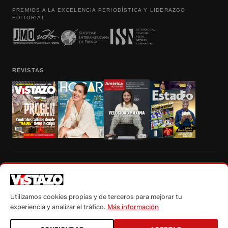
PREMIOS A LA EXCELENCIA PERIODÍSTICA Y LIDERAZGO
EDITORIAL
REVISTAS
Prohibida la reproducción total, parcial y traducción a cualquier idioma, sin
autorización escrita de su titular, de todos los contenidos de Vistazo.com.
Utilizamos cookies propias y de terceros para mejorar tu
experiencia y analizar el tráfico.
Más información