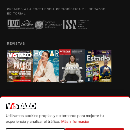
PREMIOS A LA EXCELENCIA PERIODÍSTICA Y LIDERAZGO
EDITORIAL
REVISTAS
Prohibida la reproducción total, parcial y traducción a cualquier idioma, sin
autorización escrita de su titular, de todos los contenidos de Vistazo.com.
Utilizamos cookies propias y de terceros para mejorar tu
experiencia y analizar el tráfico.
Más información