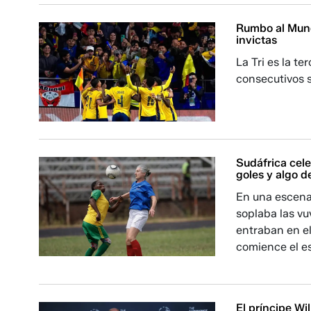
Rumbo al Mund
invictas
La Tri es la t
consecutivos s
Sudáfrica cele
goles y algo d
En una escena 
soplaba las vu
entraban en el
comience el e
El príncipe Wi