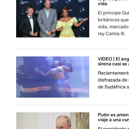
vida
El príncipe Gu
británicos qu
vida, marcado 
rey Carlos III.
VIDEO | El an
sirena casi s
Recientemente
disfrazada de
de Sudáfrica se
Putin es amen
viaje a una c
El presidente 