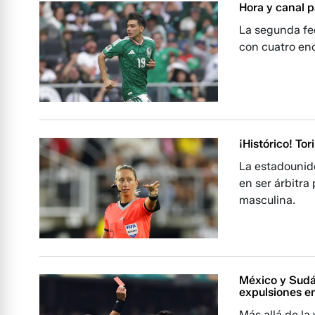
Hora y canal p
La segunda fe
con cuatro enc
¡Histórico! To
La estadounide
en ser árbitr
masculina.
México y Sudá
expulsiones en
Más allá de la