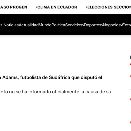
CASO PROGEN
CLIMA EN ECUADOR
ELECCIONES SECCIO
s Noticias
Actualidad
Mundo
Política
Servicios
Deportes
Negocios
Entr
 Adams, futbolista de Sudáfrica que disputó el
nto no se ha informado oficialmente la causa de su