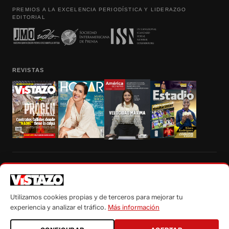
PREMIOS A LA EXCELENCIA PERIODÍSTICA Y LIDERAZGO
EDITORIAL
REVISTAS
Prohibida la reproducción total, parcial y traducción a cualquier idioma, sin
autorización escrita de su titular, de todos los contenidos de Vistazo.com.
Utilizamos cookies propias y de terceros para mejorar tu
experiencia y analizar el tráfico.
Más información