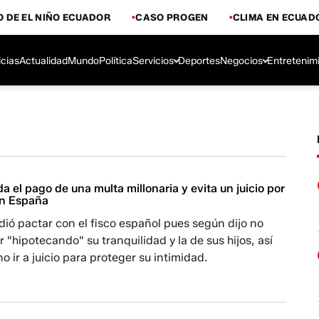
 DE EL NIÑO ECUADOR
CASO PROGEN
CLIMA EN ECUAD
icias
Actualidad
Mundo
Política
Servicios
Deportes
Negocios
Entretenim
a el pago de una multa millonaria y evita un juicio por
en España
idió pactar con el fisco español pues según dijo no
 "hipotecando" su tranquilidad y la de sus hijos, así
o ir a juicio para proteger su intimidad.