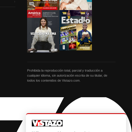
›
Prohibida la reproducción total, parcial y traducción a
cualquier idioma, sin autorización escrita de su titular, de
todos los contenidos de Vistazo.com.