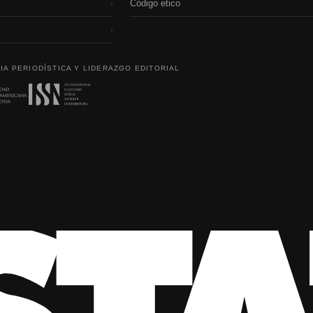
Código etico
›
›
IA PERIODÍSTICA Y LIDERAZGO EDITORIAL