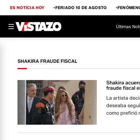
ES NOTICIA HOY
FERIADO 10 DE AGOSTO
FENÓMENO
Últimas Not
SHAKIRA FRAUDE FISCAL
Shakira acuerd
fraude fiscal 
La artista dec
deseaba seguir
como prefirió n