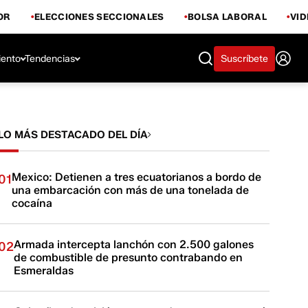
OR
ELECCIONES SECCIONALES
BOLSA LABORAL
VI
iento
Tendencias
Suscríbete
LO MÁS DESTACADO DEL DÍA
Mexico: Detienen a tres ecuatorianos a bordo de
01
una embarcación con más de una tonelada de
cocaína
Armada intercepta lanchón con 2.500 galones
02
de combustible de presunto contrabando en
Esmeraldas