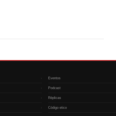
Eventos
›
Podcast
›
Réplicas
›
Código etico
›