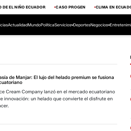
 DE EL NIÑO ECUADOR
CASO PROGEN
CLIMA EN ECUAD
icias
Actualidad
Mundo
Política
Servicios
Deportes
Negocios
Entretenim
ía de Manjar: El lujo del helado premium se fusiona
cuatoriano
ce Cream Company lanzó en el mercado ecuatoriano
e innovación: un helado que convierte el disfrute en
acer.