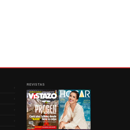
REVISTAS
›
›
›
›