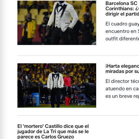
Barcelona SC b
Corinthians: 
dirigir el part
El cuadro guay
encuentro en S
outfit diferent
¡Harta eleganc
miradas por su
El director té
atuendo en cad
es un breve re
El 'mortero' Castillo dice que el
jugador de La Tri que más se le
parece es Carlos Gruezo