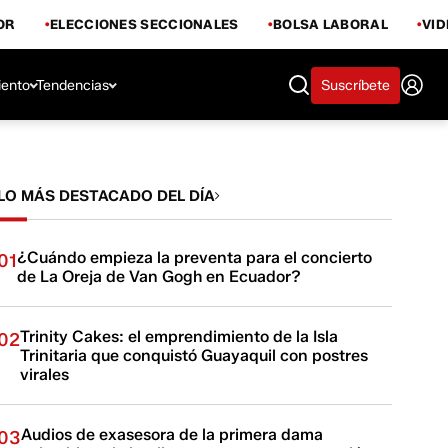
OR
ELECCIONES SECCIONALES
BOLSA LABORAL
VI
iento
Tendencias
Suscríbete
LO MÁS DESTACADO DEL DÍA
¿Cuándo empieza la preventa para el concierto
01
de La Oreja de Van Gogh en Ecuador?
Trinity Cakes: el emprendimiento de la Isla
02
Trinitaria que conquistó Guayaquil con postres
virales
Audios de exasesora de la primera dama
03