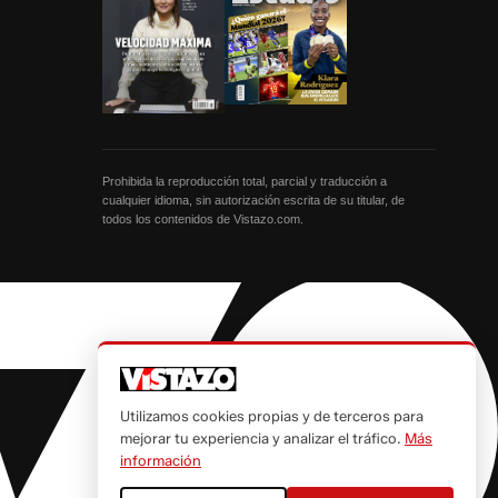
Prohibida la reproducción total, parcial y traducción a
cualquier idioma, sin autorización escrita de su titular, de
todos los contenidos de Vistazo.com.
Utilizamos cookies propias y de terceros para
mejorar tu experiencia y analizar el tráfico.
Más
información