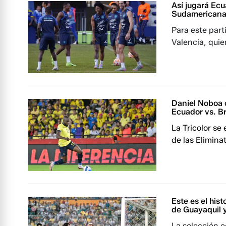
Así jugará Ecu
Sudamerican
Para este part
Valencia, quie
Daniel Noboa o
Ecuador vs. Br
La Tricolor se 
de las Elimina
Este es el his
de Guayaquil y
La selección e