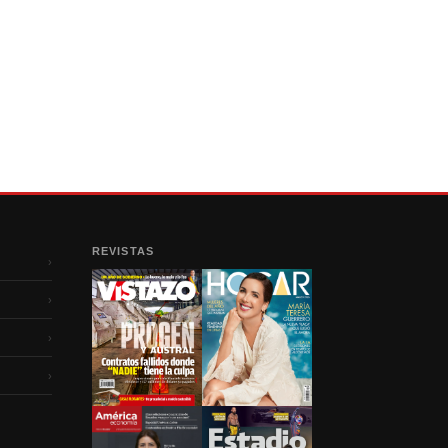
REVISTAS
›
›
›
›