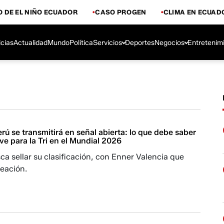
 DE EL NIÑO ECUADOR
CASO PROGEN
CLIMA EN ECUAD
icias
Actualidad
Mundo
Política
Servicios
Deportes
Negocios
Entretenim
rú se transmitirá en señal abierta: lo que debe saber
ave para la Tri en el Mundial 2026
sca sellar su clasificación, con Enner Valencia que
neación.