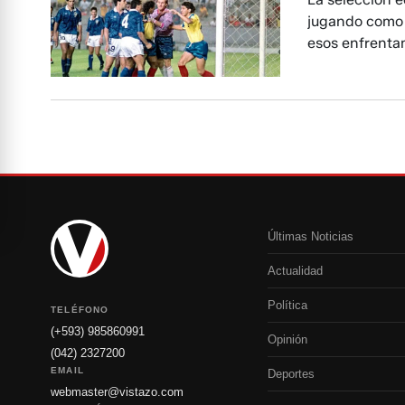
jugando como 
esos enfrentam
Últimas Noticias
Actualidad
Política
TELÉFONO
(+593) 985860991
Opinión
(042) 2327200
EMAIL
Deportes
webmaster@vistazo.com