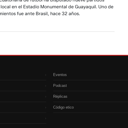
local en el Estadio Monumental de Guayaquil. Uno de
ientos fue ante Brasil, hace 32 años.
Eventos
›
Podcast
›
Réplicas
›
Código etico
›
›