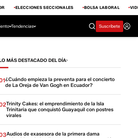
OR
ELECCIONES SECCIONALES
BOLSA LABORAL
VI
iento
Tendencias
Suscríbete
LO MÁS DESTACADO DEL DÍA
¿Cuándo empieza la preventa para el concierto
01
de La Oreja de Van Gogh en Ecuador?
Trinity Cakes: el emprendimiento de la Isla
02
Trinitaria que conquistó Guayaquil con postres
virales
Audios de exasesora de la primera dama
03