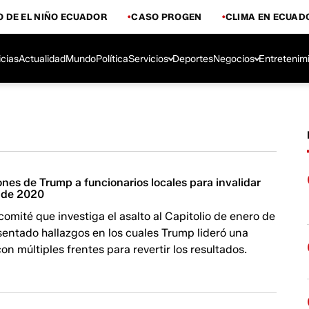
 DE EL NIÑO ECUADOR
CASO PROGEN
CLIMA EN ECUAD
icias
Actualidad
Mundo
Política
Servicios
Deportes
Negocios
Entretenim
nes de Trump a funcionarios locales para invalidar
s de 2020
omité que investiga el asalto al Capitolio de enero de
entado hallazgos en los cuales Trump lideró una
on múltiples frentes para revertir los resultados.