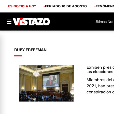
ES NOTICIA HOY
FERIADO 10 DE AGOSTO
FENÓMENO
Últimas Not
RUBY FREEEMAN
Exhiben presio
las eleccione
Miembros del c
2021, han pres
conspiración c