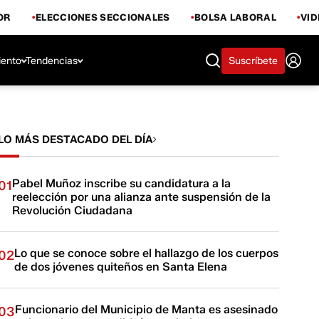
OR
ELECCIONES SECCIONALES
BOLSA LABORAL
VI
iento
Tendencias
Suscríbete
LO MÁS DESTACADO DEL DÍA
Pabel Muñoz inscribe su candidatura a la
01
reelección por una alianza ante suspensión de la
Revolución Ciudadana
Lo que se conoce sobre el hallazgo de los cuerpos
02
de dos jóvenes quiteños en Santa Elena
Funcionario del Municipio de Manta es asesinado
03