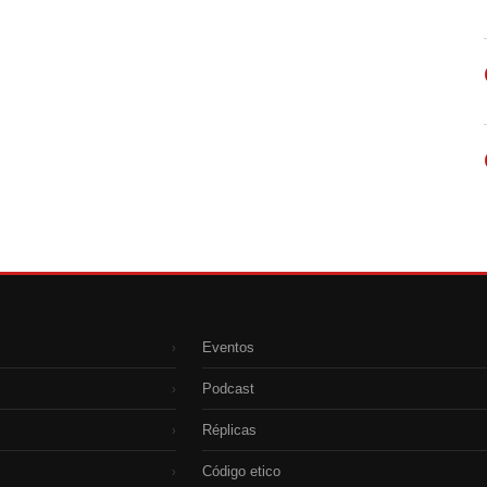
Eventos
›
Podcast
›
Réplicas
›
Código etico
›