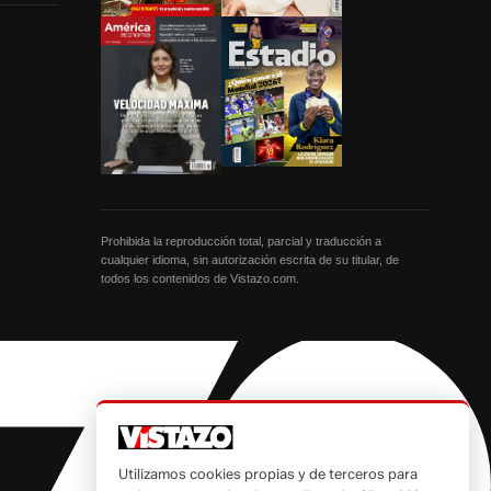
Prohibida la reproducción total, parcial y traducción a
cualquier idioma, sin autorización escrita de su titular, de
todos los contenidos de Vistazo.com.
Utilizamos cookies propias y de terceros para